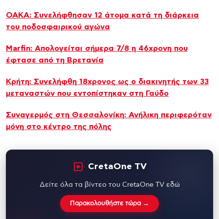
ΟΑΚΑ: Συνελήφθησαν 12 άτομα κατά τη διάρκεια
του ποδοσφαιρικού αγώνα
Marfin: Απολογείται σήμερα 7/8 η 46χρονη που
έφτασε από τη Βρετανία
Κρήτη: Συνελήφθη 18χρονος ως ο διακινητής των 33
μεταναστών που εντοπίστηκαν στη Γαύδο
Συναγερμός στη Θεσσαλονίκη: Ανήλικη περιφερόταν
μόνη στο κέντρο της πόλης
CretaOne TV
Δείτε όλα τα βίντεο του CretaOne TV εδώ
Παρακολουθήστε τώρα →