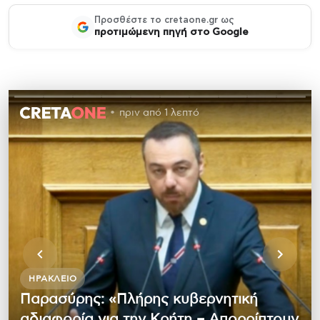
Προσθέστε το cretaone.gr ως
προτιμώμενη πηγή στο Google
πριν από 1 λεπτό
ΗΡΆΚΛΕΙΟ
Παρασύρης: «Πλήρης κυβερνητική
αδιαφορία για την Κρήτη – Απορρίπτουν