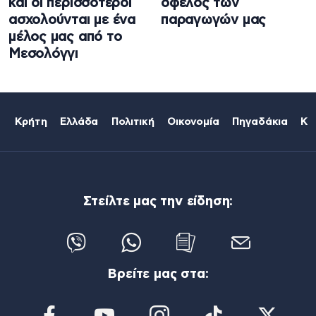
και οι περισσότεροι
όφελος των
ασχολούνται με ένα
παραγωγών μας
μέλος μας από το
Μεσολόγγι
Κρήτη
Ελλάδα
Πολιτική
Οικονομία
Πηγαδάκια
Κό
Στείλτε μας την είδηση:
Βρείτε μας στα: