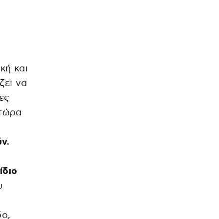
ακή και
ζει να
ες
 τώρα
ν.
ίδιο
υ
υ
δο,