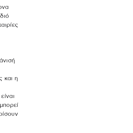
τονα
ώδιό
καιρίες
άνισή
ς και η
είναι
μπορεί
ρίσουν