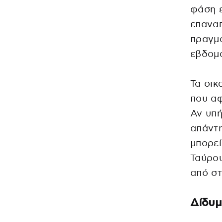
φάση 
επαναπ
πραγμα
εβδομ
Τα οικ
που αφ
Αν υπή
απάντη
μπορεί
Ταύρου
από στ
Δίδυμ