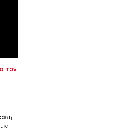
α τον
φάση
μια