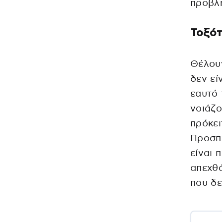
προβλ
Τοξό
Θέλουν
δεν εί
εαυτό 
νοιάζο
πρόκει
Προσπο
είναι 
απεχθά
που δ