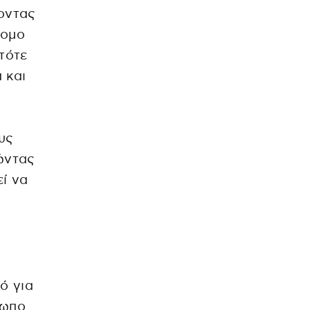
χοντας
τομο
τότε
 και
υς
ώντας
ί να
ό για
ρωπο