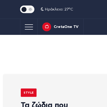
o
Ηράκλειο: 27
C
CretaOne TV
STYLE
Τα ζώδια που