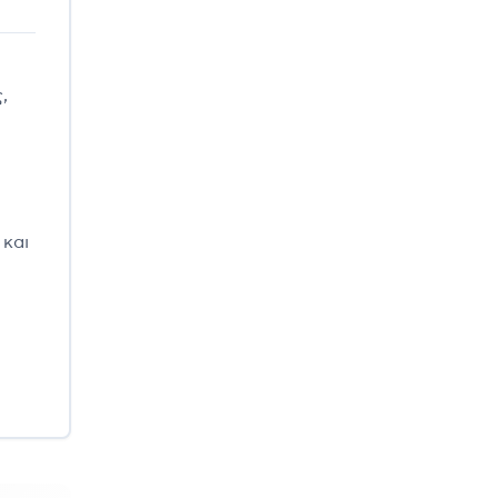
,
 και