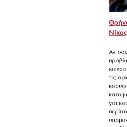
Θρήνο
Νίκο
Αν σας
προβλή
επικρι
τις αρ
κορυφή
καταφέ
για εσ
περίπτ
υπομον