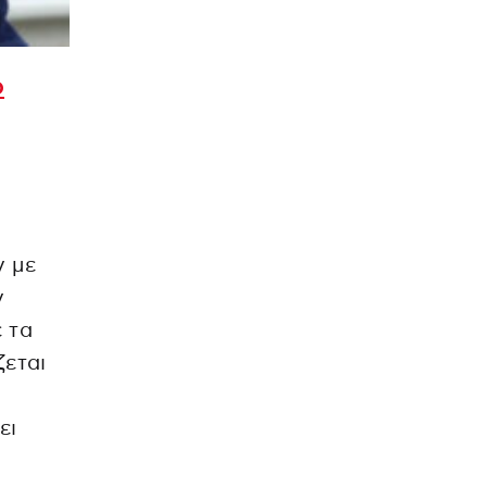
ο
α
ν με
ν
 τα
ζεται
ει