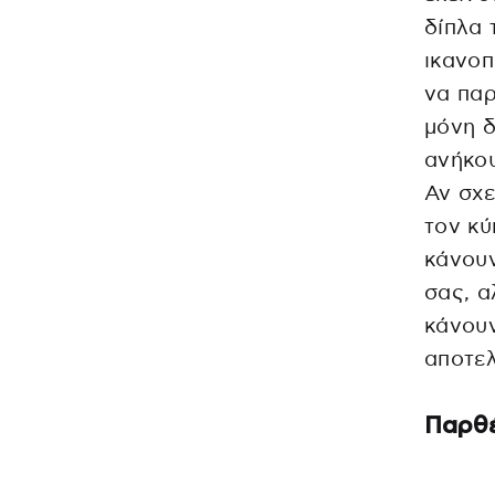
δίπλα 
ικανοπ
να παρ
μόνη δ
ανήκο
Αν σχε
τον κύ
κάνου
σας, α
κάνουν
αποτελ
Παρθ