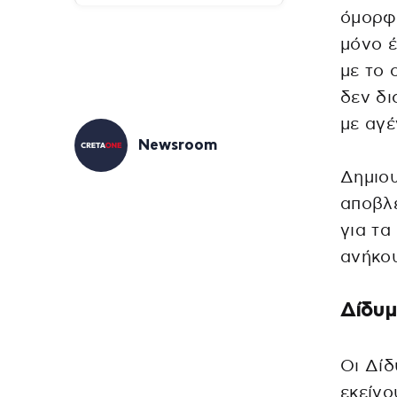
όμορφα
μόνο έ
με το 
δεν δι
με αγέ
Newsroom
Δημιου
αποβλ
για τα
ανήκο
Δίδυ
Οι Δίδ
εκείνο