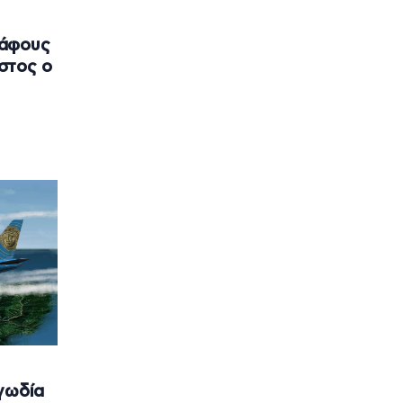
κάφους
στος ο
γωδία