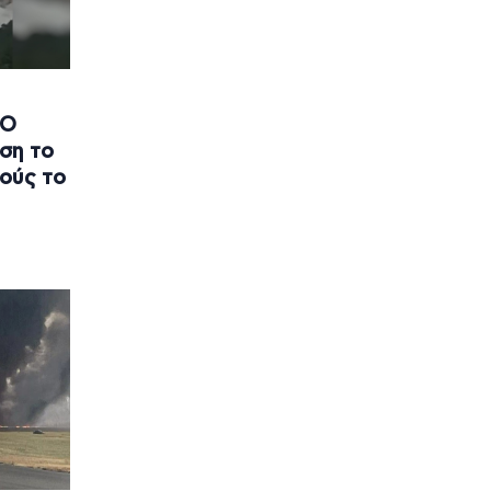
 Ο
εση το
ρούς το