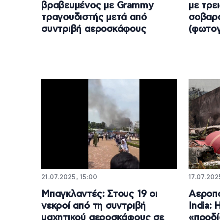
βραβευμένος με Grammy
με τρε
τραγουδιστής μετά από
σοβαρά
συντριβή αεροσκάφους
(φωτογ
21.07.2025, 15:00
17.07.202
Μπαγκλαντές: Στους 19 οι
Αεροπο
νεκροί από τη συντριβή
India:
μαχητικού αεροσκάφους σε
«προδί