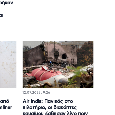
βρήκαν
αι
12.07.2025, 9:26
 από
Air India: Πανικός στο
liner
πιλοτήριο, οι διακόπτες
καυσίμου έσβησαν λίγο πριν