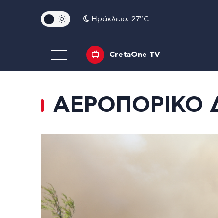
o
Ηράκλειο: 27
C
CretaOne TV
ΑΕΡΟΠΟΡΙΚΟ 