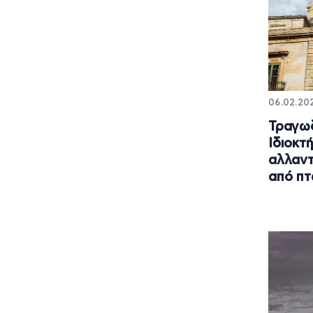
06.02.202
Τραγωδ
Iδιοκτ
αλλαντ
από πτ