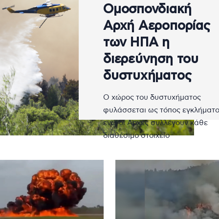
Ομοσπονδιακή
Αρχή Αεροπορίας
των ΗΠΑ η
διερεύνηση του
δυστυχήματος
Ο χώρος του δυστυχήματος
φυλάσσεται ως τόπος εγκλήματο
ενώ οι Αρχές συλλέγουν κάθε
διαθέσιμο στοιχείο