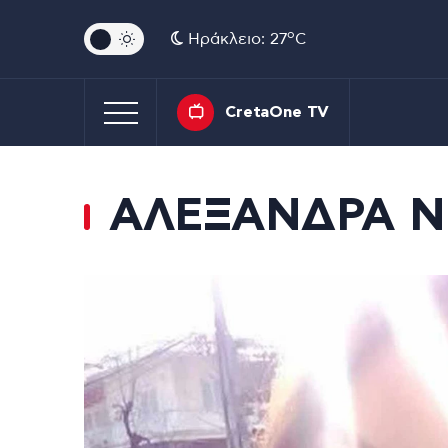
o
Ηράκλειο: 27
C
CretaOne TV
ΑΛΕΞΑΝΔΡΑ Ν