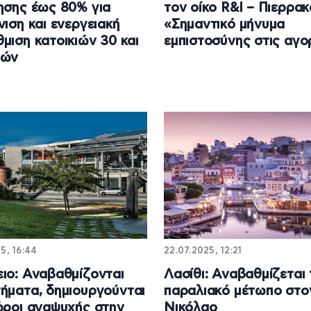
ησης έως 80% για
τον οίκο R&I – Πιερρακ
νιση και ενεργειακή
«Σημαντικό μήνυμα
μιση κατοικιών 30 και
εμπιστοσύνης στις αγο
τών
5, 16:44
22.07.2025, 12:21
ιο: Αναβαθμίζονται
Λασίθι: Αναβαθμίζεται 
ήματα, δημιουργούνται
παραλιακό μέτωπο στο
ώροι αναψυχής στην
Νικόλαο