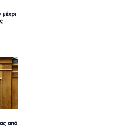
υ μέχρι
ως
ας από