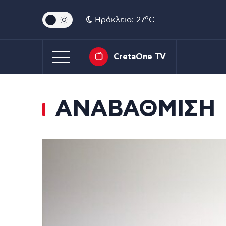
o
Ηράκλειο: 27
C
CretaOne TV
ΑΝΑΒΑΘΜΙΣΗ