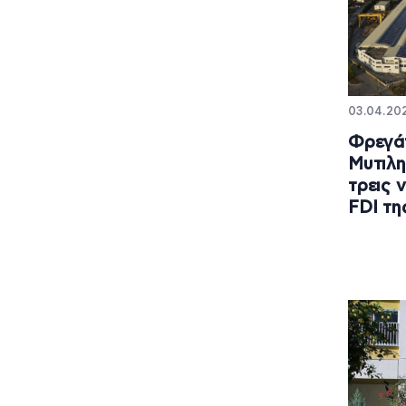
03.04.202
Φρεγά
Μυτιλη
τρεις 
FDI τη