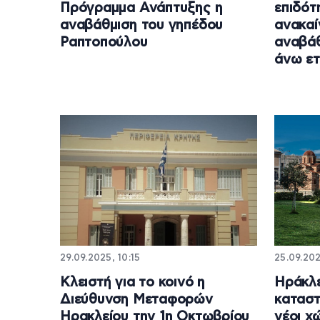
Πρόγραμμα Ανάπτυξης η
επιδότ
αναβάθμιση του γηπέδου
ανακαί
Ραπτοπούλου
αναβάθ
άνω ε
29.09.2025, 10:15
25.09.202
Κλειστή για το κοινό η
Ηράκλε
Διεύθυνση Μεταφορών
καταστ
Ηρακλείου την 1η Οκτωβρίου
νέοι χ