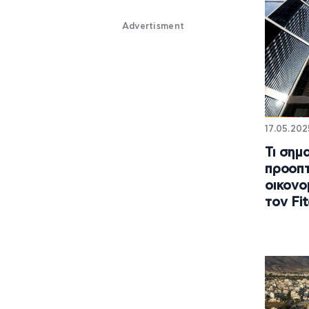
Advertisment
17.05.202
Τι σημ
προοπτ
οικονο
τον Fi