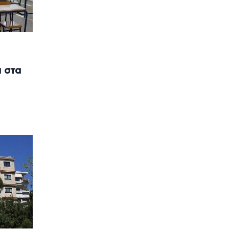
α στα