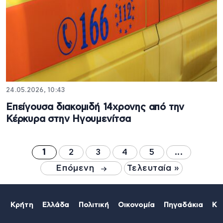
24.05.2026, 10:43
Επείγουσα διακομιδή 14χρονης από την
Κέρκυρα στην Ηγουμενίτσα
1
2
3
4
5
...
Επόμενη
Τελευταία »
Κρήτη
Ελλάδα
Πολιτική
Οικονομία
Πηγαδάκια
Κό