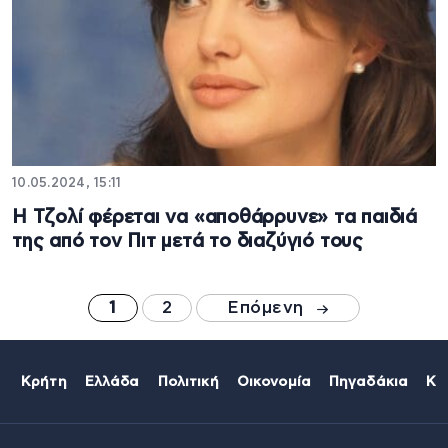
10.05.2024, 15:11
Η Τζολί φέρεται να «αποθάρρυνε» τα παιδιά
της από τον Πιτ μετά το διαζύγιό τους
1
2
Επόμενη
Κρήτη
Ελλάδα
Πολιτική
Οικονομία
Πηγαδάκια
Κό