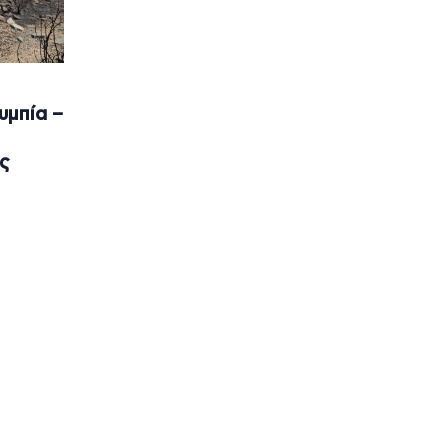
υμπία –
ις