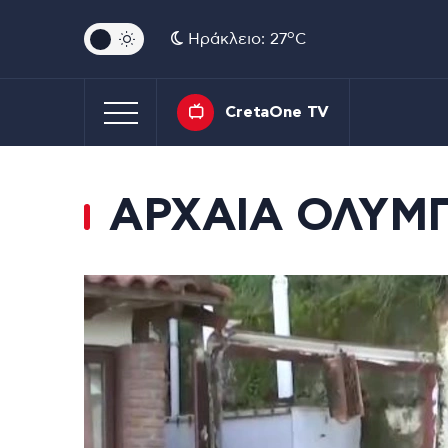
o
Ηράκλειο: 27
C
CretaOne TV
ΑΡΧΑΙΑ ΟΛΥΜ