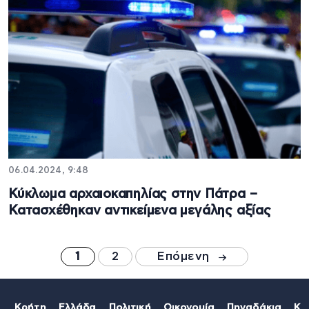
06.04.2024, 9:48
Κύκλωμα αρχαιοκαπηλίας στην Πάτρα –
Κατασχέθηκαν αντικείμενα μεγάλης αξίας
1
2
Επόμενη
Κρήτη
Ελλάδα
Πολιτική
Οικονομία
Πηγαδάκια
Κό