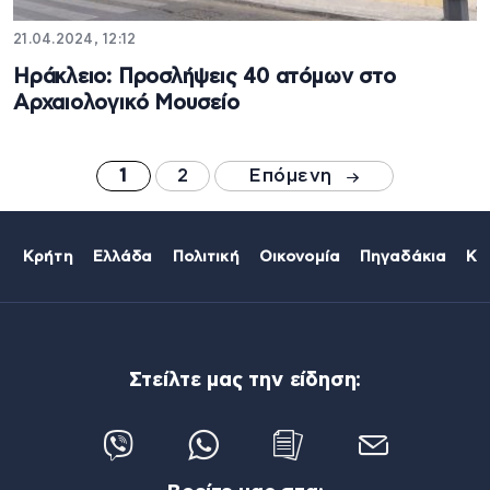
21.04.2024, 12:12
Ηράκλειο: Προσλήψεις 40 ατόμων στο
Αρχαιολογικό Μουσείο
1
2
Επόμενη
Κρήτη
Ελλάδα
Πολιτική
Οικονομία
Πηγαδάκια
Κό
Στείλτε μας την είδηση: