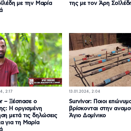
ϊλέδη με την Μαρία
της με τον Άρη Σοϊλέδ
ά
4, 2:17
13.01.2024, 2:04
or – Ξέσπασε ο
Survivor: Ποιοι επώνυμο
ης: Η οργισμένη
βρίσκονται στην αναμο
ση μετά τις δηλώσεις
Άγιο Δομίνικο
α για τη Μαρία
ά