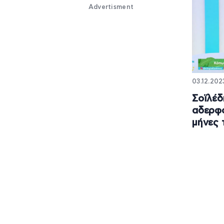
Advertisment
03.12.2023
Σοϊλέδ
αδερφό
μήνες 