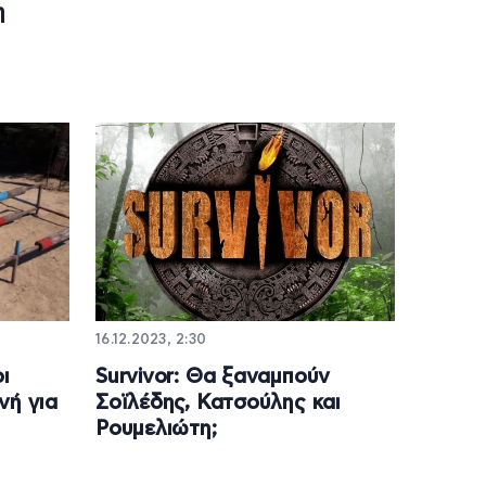
η
16.12.2023, 2:30
ι
Survivor: Θα ξαναμπούν
νή για
Σοϊλέδης, Κατσούλης και
Ρουμελιώτη;