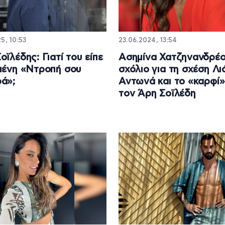
5, 10:53
23.06.2024, 13:54
οϊλέδης: Γιατί του είπε
Ασημίνα Χατζηνανδρέο
μένη «Ντροπή σου
σχόλιο για τη σχέση Λι
ά»;
Αντωνά και το «καρφί»
τον Άρη Σοϊλέδη