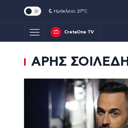
o
Ηράκλειο: 27
C
CretaOne TV
ΑΡΗΣ ΣΟΙΛΕΔ