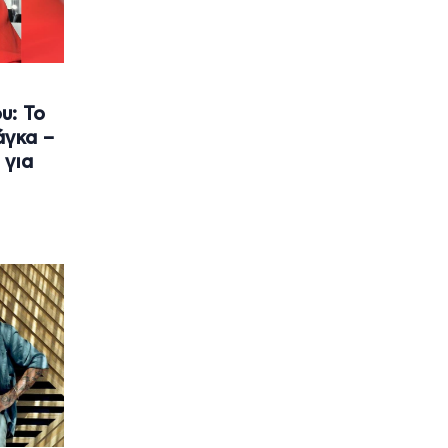
υ: Το
άγκα –
 για