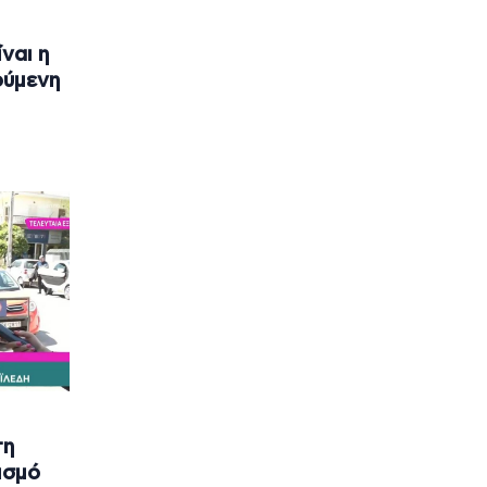
ναι η
ούμενη
τη
ισμό