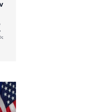
ν
υ
ο
ές