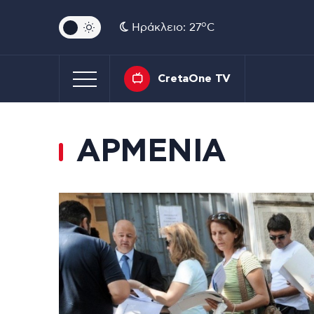
o
Ηράκλειο: 27
C
CretaOne TV
ΑΡΜΕΝΙΑ