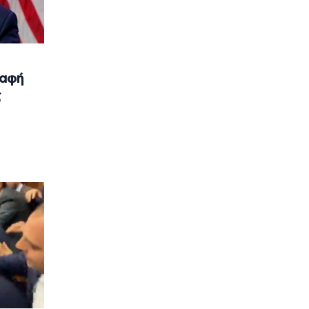
ραφή
ς