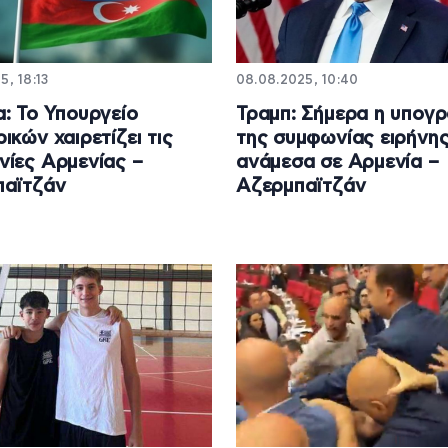
5, 18:13
08.08.2025, 10:40
: Το Υπουργείο
Τραμπ: Σήμερα η υπογ
ικών χαιρετίζει τις
της συμφωνίας ειρήνη
ίες Αρμενίας –
ανάμεσα σε Αρμενία –
παϊτζάν
Αζερμπαϊτζάν