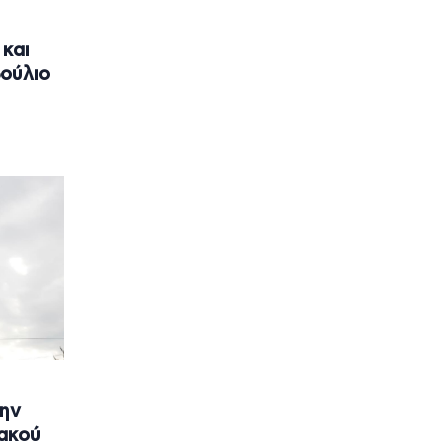
 και
ούλιο
την
ιακού