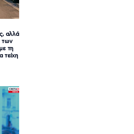
ς, αλλά
α των
με τη
α τείχη