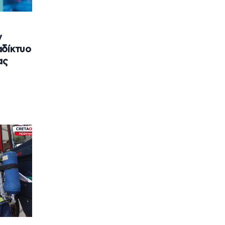
ν
αδίκτυο
ας