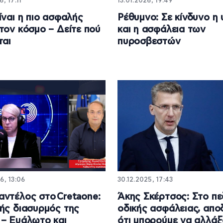
, 17:11
13.01.2026, 19:49
ίναι η πιο ασφαλής
Ρέθυμνο: Σε κίνδυνο η 
τον κόσμο – Δείτε πού
και η ασφάλεια των
ται
πυροσβεστών
6, 13:06
30.12.2025, 17:43
ντέλος στο Cretaone:
Άκης Σκέρτσος: Στο πε
ής διασυρμός της
οδικής ασφάλειας, απο
– Ευάλωτο και
ότι μπορούμε να αλλά