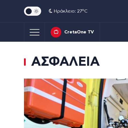
o
Ηράκλειο: 27
C
CretaOne TV
ΑΣΦΑΛΕΙΑ