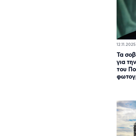
12.11.2025
Τα σοβ
για τη
του Πο
φωτογ