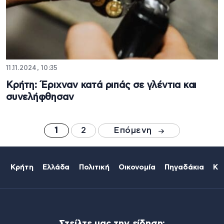
11.11.2024, 10:35
Κρήτη: Έριχναν κατά ριπάς σε γλέντια και
συνελήφθησαν
1
2
Επόμενη
Κρήτη
Ελλάδα
Πολιτική
Οικονομία
Πηγαδάκια
Κό
Στείλτε μας την είδηση: