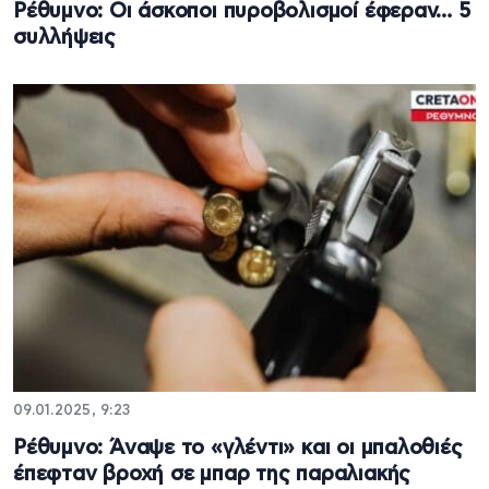
Ρέθυμνο: Οι άσκοποι πυροβολισμοί έφεραν… 5
συλλήψεις
09.01.2025, 9:23
Ρέθυμνο: Άναψε το «γλέντι» και οι μπαλοθιές
έπεφταν βροχή σε μπαρ της παραλιακής