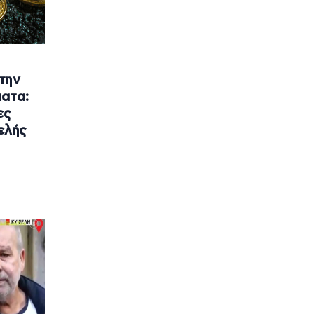
την
ματα:
ες
ελής