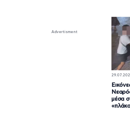
Advertisment
29.07.202
Εικόνε
Nεαρός
μέσα σ
«πλάκα