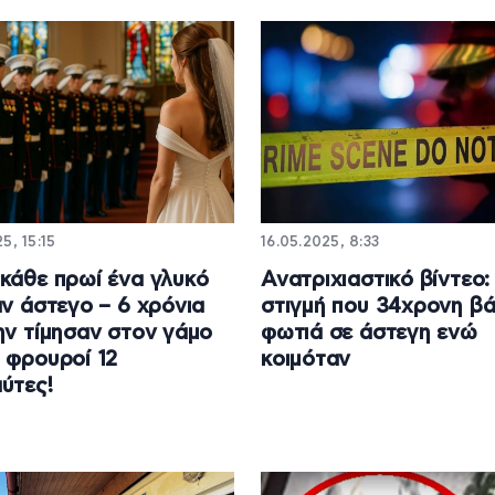
5, 15:15
16.05.2025, 8:33
κάθε πρωί ένα γλυκό
Ανατριχιαστικό βίντεο:
αν άστεγο – 6 χρόνια
στιγμή που 34χρονη βά
ην τίμησαν στον γάμο
φωτιά σε άστεγη ενώ
 φρουροί 12
κοιμόταν
ύτες!