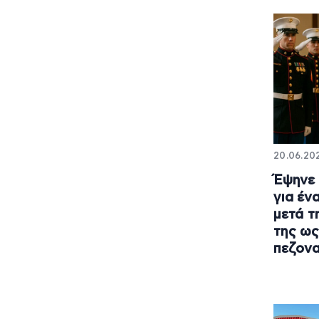
20.06.202
Έψηνε 
για έν
μετά τ
της ως
πεζονα