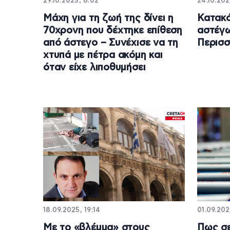
29.10.2025, 8:02
24.10.202
Μάχη για τη ζωή της δίνει η
Κατακ
70χρονη που δέχτηκε επίθεση
αστέγω
από άστεγο – Συνέχισε να τη
Περισσ
χτυπά με πέτρα ακόμη και
όταν είχε λιποθυμήσει
18.09.2025, 19:14
01.09.202
Με το «βλέμμα» στους
Πως σε