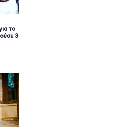
για το
ζούσε 3