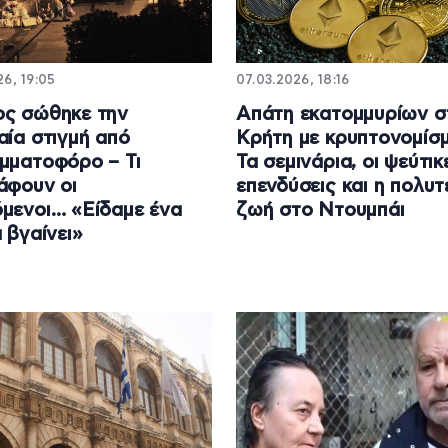
6, 19:05
07.03.2026, 18:16
ς σώθηκε την
Απάτη εκατομμυρίων σ
αία στιγμή από
Κρήτη με κρυπτονομίσ
μματοφόρο – Τι
Τα σεμινάρια, οι ψεύτικ
άφουν οι
επενδύσεις και η πολυτ
μενοι… «Είδαμε ένα
ζωή στο Ντουμπάι
α βγαίνει»