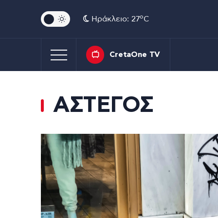
o
Ηράκλειο: 27
C
CretaOne TV
ΑΣΤΕΓΟΣ