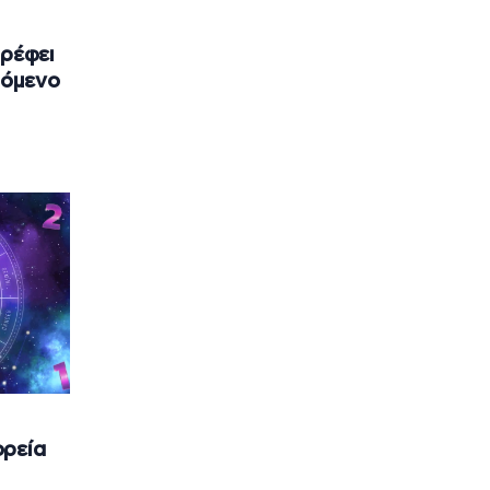
τρέφει
πόμενο
ορεία