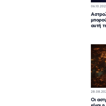
06.10.202
Αστρολ
μπορο
αυτή τ
28.08.202
Οι αστ
είναι η