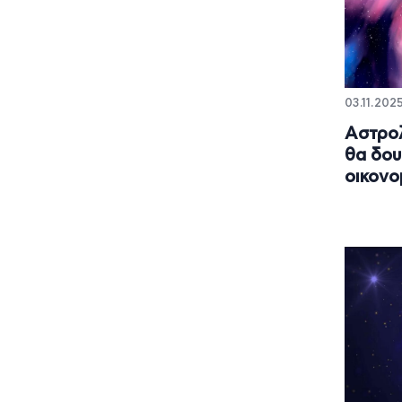
03.11.202
Αστρολ
θα δου
οικονομ