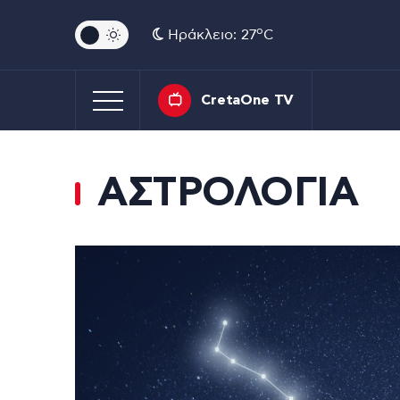
o
Ηράκλειο: 27
C
CretaOne TV
ΑΣΤΡΟΛΟΓΙΑ