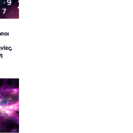
ποι
νίες,
η