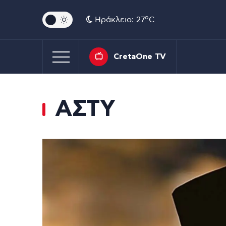
o
Ηράκλειο: 27
C
CretaOne TV
ΑΣΤΥ