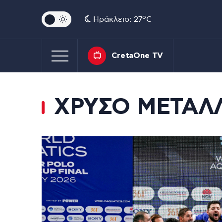
o
Ηράκλειο: 27
C
CretaOne TV
ΧΡΥΣΟ ΜΕΤΑΛ