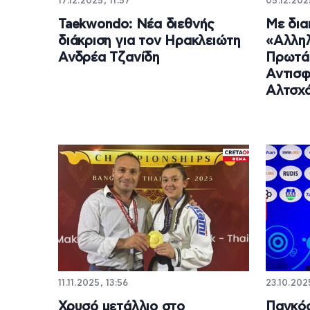
17.12.2025, 11:57
05.12.202
Taekwondo: Νέα διεθνής
Με δια
διάκριση για τον Ηρακλειώτη
«Αλληλ
Ανδρέα Τζανίδη
Πρωτάθ
Αντισφ
Αλτσχά
11.11.2025, 13:56
23.10.202
Χρυσό μετάλλιο στο
Παγκό