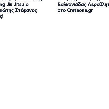
ng Jiu Jitsu ο
Βαλκανιάδας Αεραθλητ
ειώτης Στέφανος
στο Cretaone.gr
ς!