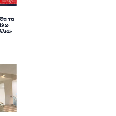
Θα τα
θέλω
λλιο»