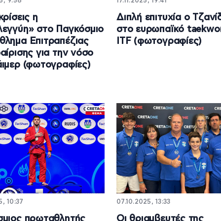
5, 9:58
17.11.2025, 19:41
κρίσεις η
Διπλή επιτυχία ο Τζανί
εγγύη» στο Παγκόσμιο
στο ευρωπαϊκό taekw
λημα Επιτραπέζιας
ITF (φωτογραφίες)
αίρισης για την νόσο
ιμερ (φωτογραφίες)
5, 10:37
07.10.2025, 13:33
σμιος πρωταθλητής
Οι θριαμβευτές της