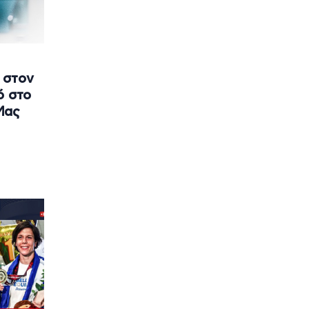
 στον
ό στο
Μας