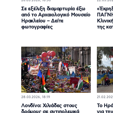
26.05.2026, 18:50
22.05.202
Σε εξέλιξη διαμαρτυρία έξω
«Έκρηξ
από το Αρχαιολογικό Μουσείο
ΠΑΓΝΗ
Ηρακλείου – Δείτε
Κλινικ
φωτογραφίες
της κα
28.03.2026, 18:19
21.02.202
Λονδίνο: Χιλιάδες στους
Το Ηρά
δρόμους σε αντιπολεμικά
για τη