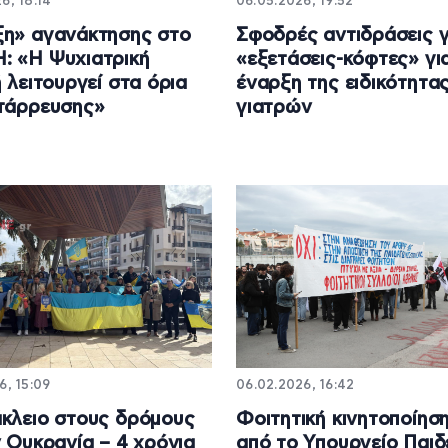
6, 18:14
06.05.2026, 19:52
η» αγανάκτησης στο
Σφοδρές αντιδράσεις γ
: «Η Ψυχιατρική
«εξετάσεις-κόφτες» γι
ή λειτουργεί στα όρια
έναρξη της ειδικότητα
τάρρευσης»
γιατρών
6, 15:09
06.02.2026, 16:42
κλειο στους δρόμους
Φοιτητική κινητοποίησ
ν Ουκρανία – 4 χρόνια
από το Υπουργείο Παιδ