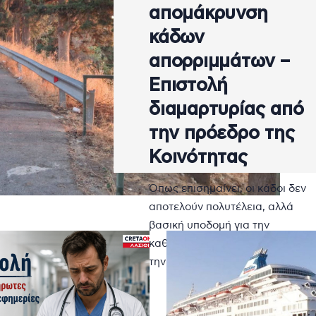
απομάκρυνση
κάδων
απορριμμάτων –
Επιστολή
διαμαρτυρίας από
την πρόεδρο της
Κοινότητας
Όπως επισημαίνει, οι κάδοι δεν
αποτελούν πολυτέλεια, αλλά
βασική υποδομή για την
καθαριότητα, τη δημόσια υγεία κ
την εξυπηρέτηση των πολιτών