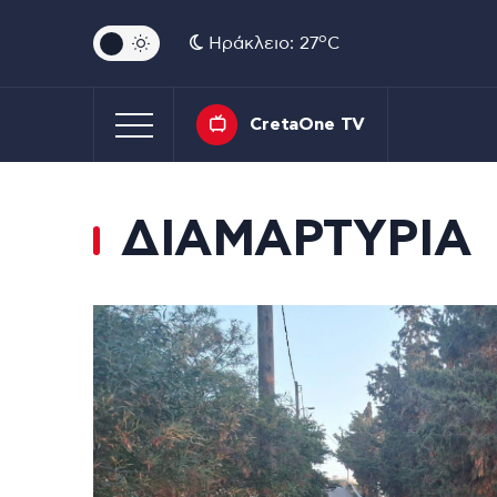
o
Ηράκλειο: 27
C
CretaOne TV
ΔΙΑΜΑΡΤΥΡΙΑ