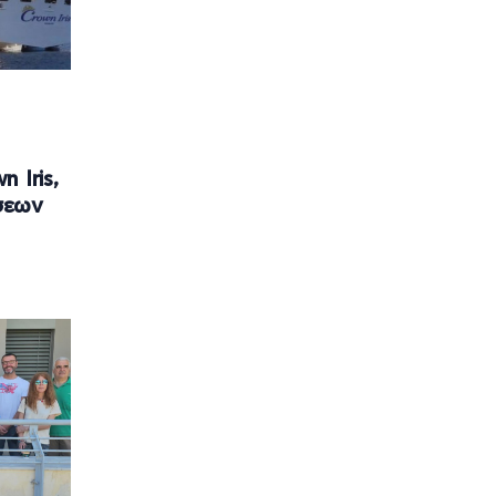
 Iris,
σεων