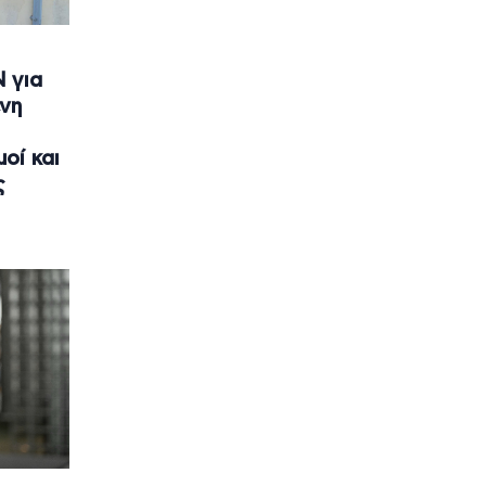
 για
ενη
οί και
ς