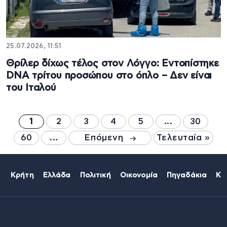
25.07.2026, 11:51
Θρίλερ δίχως τέλος στον Λόγγο: Εντοπίστηκε
DNA τρίτου προσώπου στο όπλο – Δεν είναι
του Ιταλού
1
2
3
4
5
...
30
60
...
Επόμενη
Τελευταία »
Κρήτη
Ελλάδα
Πολιτική
Οικονομία
Πηγαδάκια
Κό