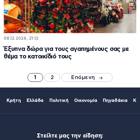
08.12.2024, 21:12
Έξυπνα δώρα για τους αγαπημένους σας με
θέμα το κατοικίδιό τους
1
2
Επόμενη
Κρήτη
Ελλάδα
Πολιτική
Οικονομία
Πηγαδάκια
Κό
Στείλτε μας την είδηση: