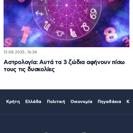
13.08.2025, 16:34
Αστρολογία: Aυτά τα 3 ζώδια αφήνουν πίσω
τους τις δυσκολίες
Κρήτη
Ελλάδα
Πολιτική
Οικονομία
Πηγαδάκια
Κό