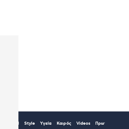
ία
Viral
Style
Υγεία
Καιρός
Videos
Πρωτοσέλιδα