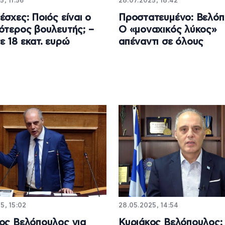
5, 11:56
28.07.2025, 18:42
έσχες: Ποιός είναι ο
Πρoστατευμένο: Βελόπ
ότερος βουλευτής; –
Ο «μοναχικός λύκος»
 18 εκατ. ευρώ
απέναντι σε όλους
5, 15:02
28.05.2025, 14:54
ος Βελόπουλος για
Κυριάκος Βελόπουλος: