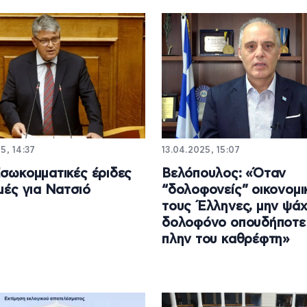
5, 14:37
13.04.2025, 15:07
Εσωκομματικές έριδες
Βελόπουλος: «Όταν
χμές για Νατσιό
“δολοφονείς” οικονομι
τους Έλληνες, μην ψάχ
δολοφόνο οπουδήποτε
πλην του καθρέφτη»