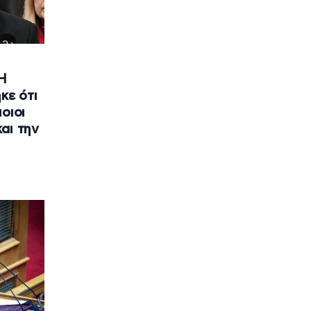
«Η
κε ότι
οιοι
αι την