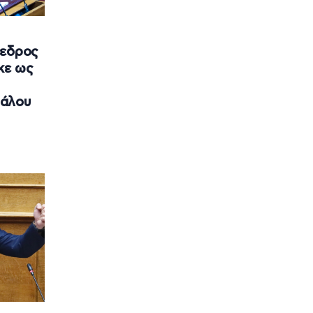
όεδρος
κε ως
δάλου