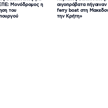
ΠΕ: Μονόδρομος η
αιγοπρόβατα πήγαιναν
ηση του
ferry boat στη Μακεδο
πουργού
την Κρήτη»