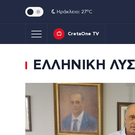
o
Ηράκλειο: 27
C
CretaOne TV
ΕΛΛΗΝΙΚΗ ΛΥ