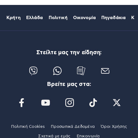
Κρήτη
Ελλάδα
Πολιτική
Οικονομία
Πηγαδάκια
Κό
Στείλτε μας την είδηση:
Βρείτε μας στα:
Πολιτική Cookies
Προσωπικά Δεδομένα
Όροι Χρήσης
Σχετικά με εμάς
Επικοινωνία