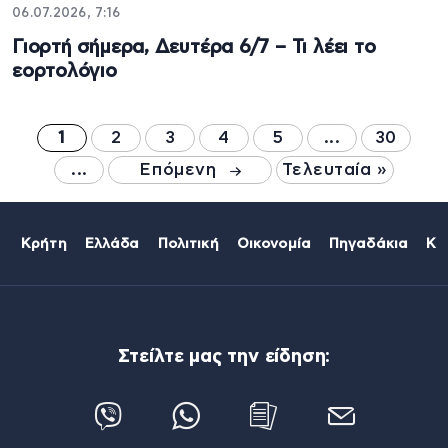
06.07.2026, 7:16
Γιορτή σήμερα, Δευτέρα 6/7 – Τι λέει το
εορτολόγιο
1
2
3
4
5
...
30
...
Επόμενη
Τελευταία »
Κρήτη
Ελλάδα
Πολιτική
Οικονομία
Πηγαδάκια
Κό
Στείλτε μας την είδηση: