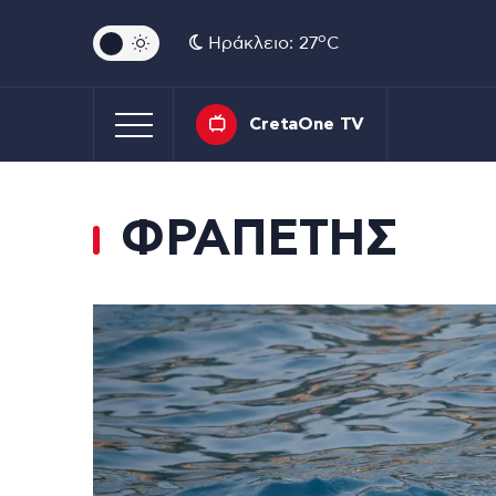
o
Ηράκλειο: 27
C
CretaOne TV
ΦΡΑΠΕΤΗΣ