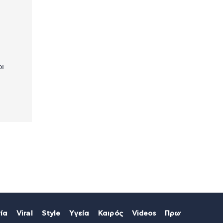
ι
ία
Viral
Style
Υγεία
Καιρός
Videos
Πρωτοσέλιδα