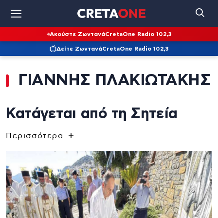
Ακούστε Ζωντανά
CretaOne Radio 102,3
Δείτε Ζωντανά
CretaOne Radio 102,3
ΓΙΑΝΝΗΣ ΠΛΑΚΙΩΤΑΚΗΣ
Κατάγεται από τη Σητεία
Θείος του ήταν ο Μιχαήλ Χλουβεράκης, βουλευτής
Περισσότερα
Λασιθίου με την ΕΠΕΚ του Νικολάου Πλαστήρα και με
την Ένωση Κέντρου του Γεωργίου Παπανδρέου. Ο
Γιάννης Πλακιωτάκης έχει σπουδάσει Βιοχημικός
Μηχανικός στο Πανεπιστήμιο της Ουαλίας. Κατέχει
μεταπτυχιακούς τίτλους στη Βιοχημική Μηχανική στο