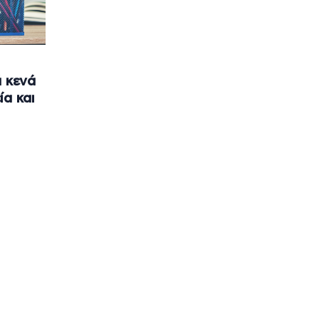
ά κενά
ία και