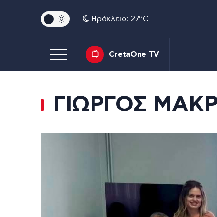
o
Ηράκλειο: 27
C
CretaOne TV
ΓΙΩΡΓΟΣ ΜΑΚ