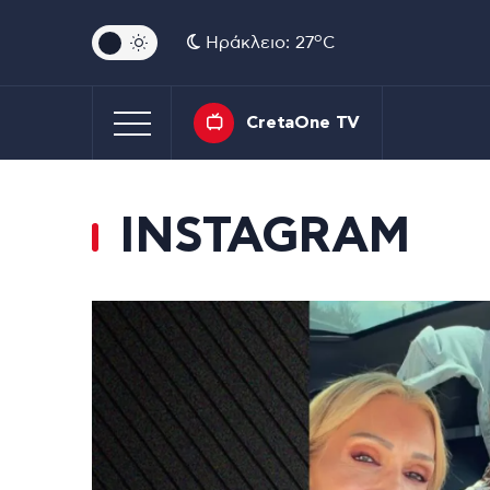
o
Ηράκλειο: 27
C
CretaOne TV
INSTAGRAM