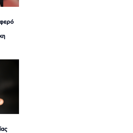
υφερό
κη
ίας