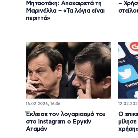
Μητσοτάκη: Αποχαιρετά τη
– Χρήσ
Μαρινέλλα – «Τα λόγια είναι
στείλο
περιττά»
16.02.2026, 16:36
12.02.202
Έκλεισε τον λογαριασμό του
Ο επικ
στο Instagram ο Εργκίν
μίλησε
Αταμάν
χρήση»