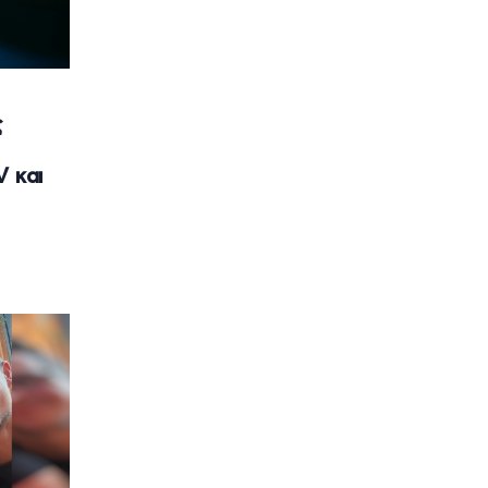
ς
V και