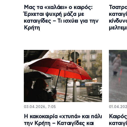
Μας τα «χαλάει» ο καιρός:
Τσατρα
Έρχεται ψυχρή μάζα με
καταιγ
καταιγίδες – Τι ισχύει για την
κίνδυν
Κρήτη
μελτεμ
03.04.2026, 7:05
01.04.202
Η κακοκαιρία «χτυπά» και πάλι
Καιρός
την Κρήτη – Καταιγίδες και
καταιγ