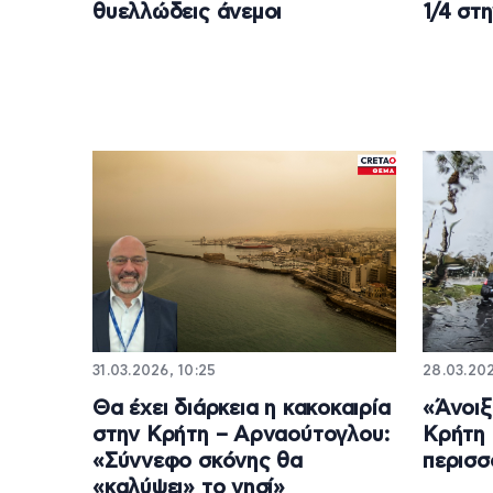
θυελλώδεις άνεμοι
1/4 στ
31.03.2026, 10:25
28.03.202
Θα έχει διάρκεια η κακοκαιρία
«Άνοιξ
στην Κρήτη – Αρναούτογλου:
Κρήτη 
«Σύννεφο σκόνης θα
περισσ
«καλύψει» το νησί»