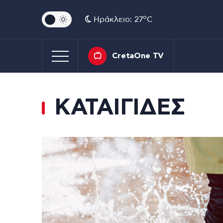
o
Ηράκλειο: 27
C
CretaOne TV
ΚΑΤΑΙΓΙΔΕΣ