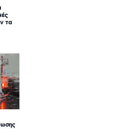
ι
ιές
ν τα
νωσης