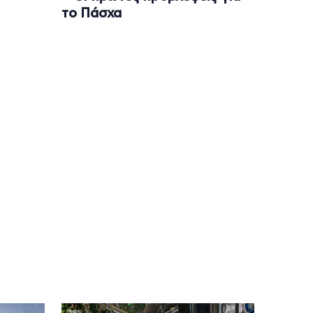
το Πάσχα