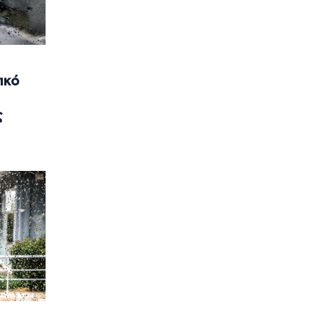
ικό
ς