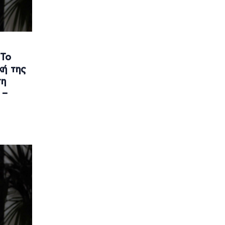
 Το
κή της
τη
 –