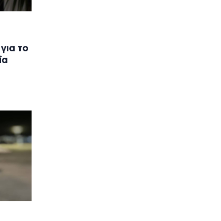
για το
ία