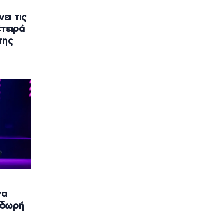
ει τις
έτειρά
της
να
οδωρή