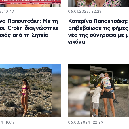
5, 10:47
06.01.2025, 22:23
να Παπουτσάκη: Με τη
Κατερίνα Παπουτσάκη:
ου Crohn διαγνώστηκε
Επιβεβαίωσε τις φήμες 
οιός από τη Σητεία
νέο της σύντροφο με μ
εικόνα
4, 18:17
06.08.2024, 22:29