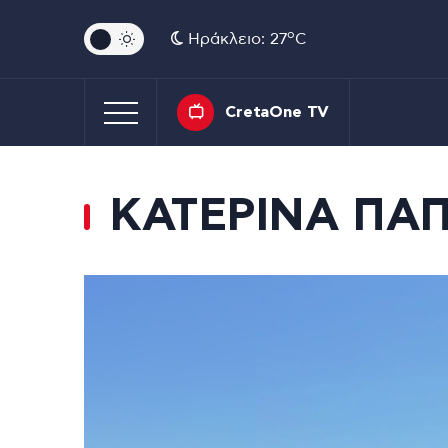
o
Ηράκλειο: 27
C
CretaOne TV
ΚΑΤΕΡΙΝΑ ΠΑ