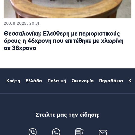
20.08.2025, 20:31
Θεσσαλονίκη: Ελεύθερη με περιοριστικούς
όρους η 46χρονη που επιτέθηκε με χλωρίνη
σε 38χρονο
Κρήτη
Ελλάδα
Πολιτική
Οικονομία
Πηγαδάκια
Κό
Στείλτε μας την είδηση: