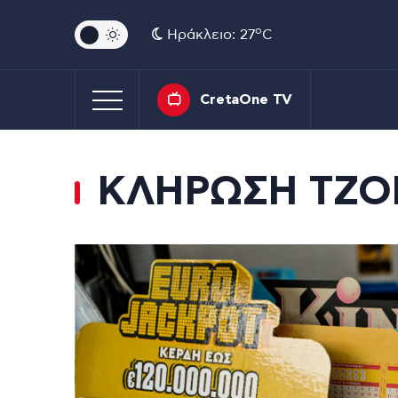
o
Ηράκλειο: 27
C
CretaOne TV
ΚΛΗΡΩΣΗ ΤΖΟ