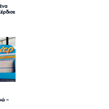
ένα
Κέρδισε
ρώ –