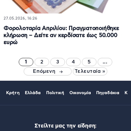
27.05.2026, 16:26
Φορολοταρία Απριλίου: Πραγματοποιήθηκε
κλήρωση – Δείτε αν κερδίσατε έως 50.000
ευρώ
1
2
3
4
5
...
Επόμενη
Τελευταία »
Κρήτη
Ελλάδα
Πολιτική
Οικονομία
Πηγαδάκια
Κό
Στείλτε μας την είδηση: