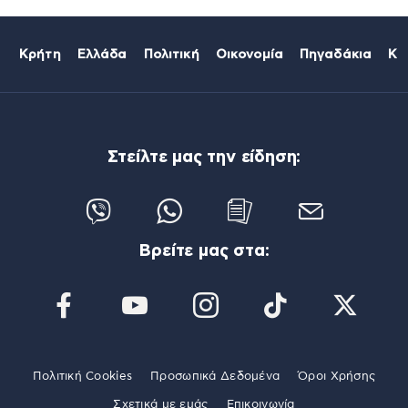
Κρήτη
Ελλάδα
Πολιτική
Οικονομία
Πηγαδάκια
Κό
Στείλτε μας την είδηση:
Βρείτε μας στα:
Πολιτική Cookies
Προσωπικά Δεδομένα
Όροι Χρήσης
Σχετικά με εμάς
Επικοινωνία