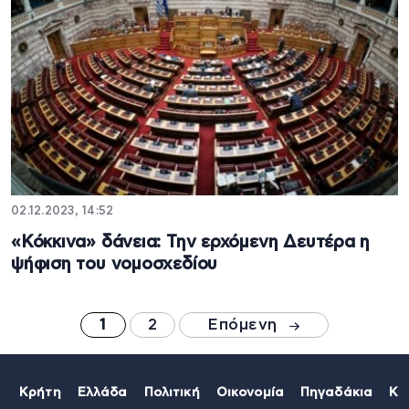
02.12.2023, 14:52
«Κόκκινα» δάνεια: Την ερχόμενη Δευτέρα η
ψήφιση του νομοσχεδίου
1
2
Επόμενη
Κρήτη
Ελλάδα
Πολιτική
Οικονομία
Πηγαδάκια
Κό