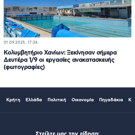
01.09.2025, 17:34
Κολυμβητήριο Χανίων: Ξεκίνησαν σήμερα
Δευτέρα 1/9 οι εργασίες ανακατασκευής
(φωτογραφίες)
Κρήτη
Ελλάδα
Πολιτική
Οικονομία
Πηγαδάκια
Κό
Στείλτε μας την είδηση: