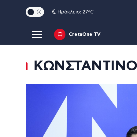
o
Ηράκλειο: 27
C
CretaOne TV
ΚΩΝΣΤΑΝΤΙΝΟ