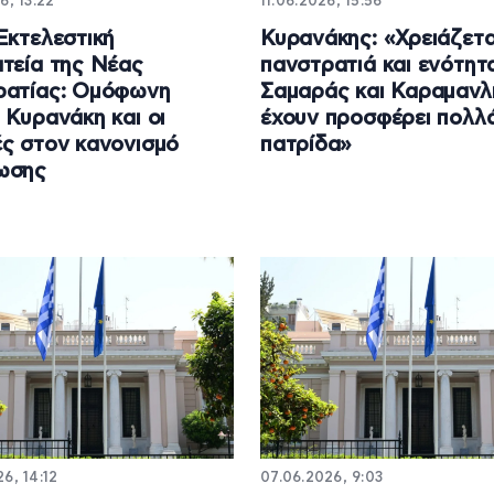
6, 13:22
11.06.2026, 15:56
Εκτελεστική
Κυρανάκης: «Χρειάζετα
τεία της Νέας
πανστρατιά και ενότητ
ρατίας: Ομόφωνη
Σαμαράς και Καραμανλ
 Κυρανάκη και οι
έχουν προσφέρει πολλ
ς στον κανονισμό
πατρίδα»
ωσης
6, 14:12
07.06.2026, 9:03