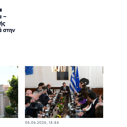
ι
α –
ής
ά στην
06.06.2026, 14:44