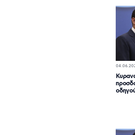
04.06.202
Κυρανά
προσδο
οδηγο