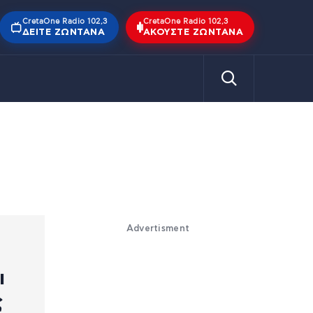
CretaOne Radio 102,3
CretaOne Radio 102,3
ΔΕΊΤΕ ΖΩΝΤΑΝΆ
ΑΚΟΎΣΤΕ ΖΩΝΤΑΝΆ
Advertisment
ι
ς