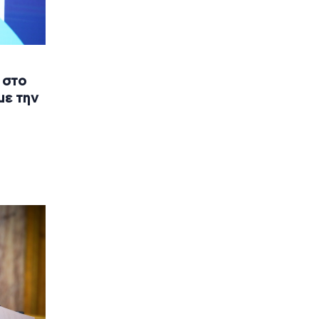
 στο
με την