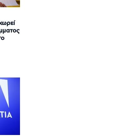
χωρεί
όμματος
το