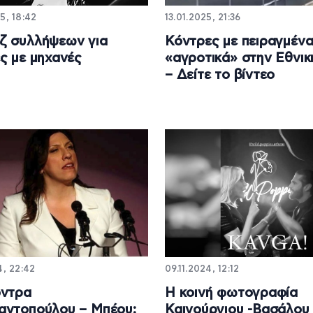
5, 18:42
13.01.2025, 21:36
ζ συλλήψεων για
Κόντρες με πειραγμέν
ς με μηχανές
«αγροτικά» στην Εθνι
– Δείτε το βίντεο
4, 22:42
09.11.2024, 12:12
όντρα
Η κοινή φωτογραφία
αντοπούλου – Μπέου:
Καινούργιου -Βασάλου