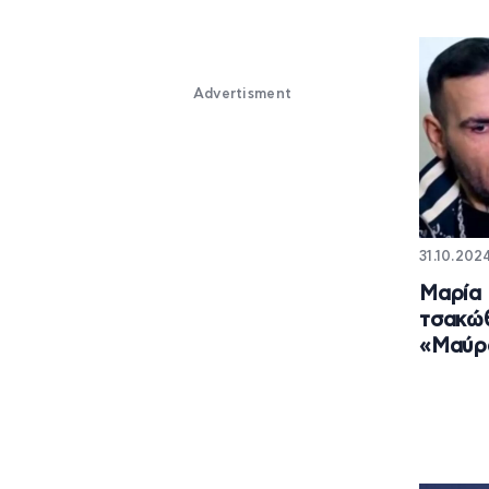
Advertisment
31.10.202
Μαρία 
τσακώθ
«Μαύρ