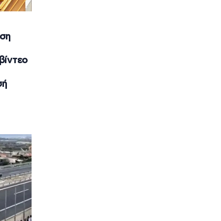
εση
βίντεο
σή