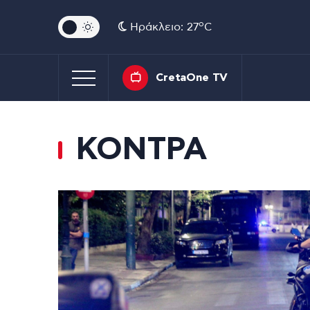
o
Ηράκλειο: 27
C
CretaOne TV
ΚΟΝΤΡΑ