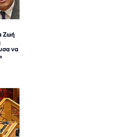
α Ζωή
η
υσα να
»