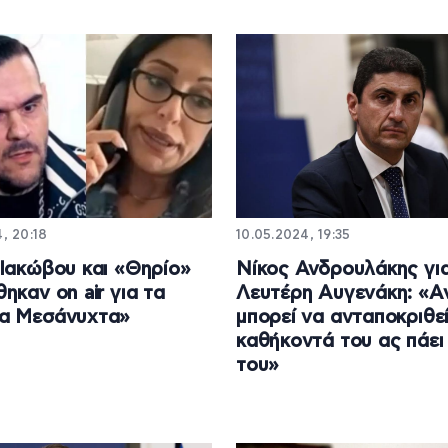
4, 20:18
10.05.2024, 19:35
Ιακώβου και «Θηρίο»
Νίκος Ανδρουλάκης γι
ηκαν on air για τα
Λευτέρη Αυγενάκη: «Α
α Μεσάνυχτα»
μπορεί να ανταποκριθε
καθήκοντά του ας πάει 
του»