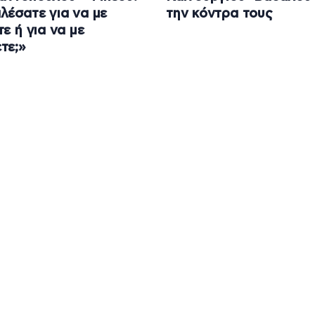
λέσατε για να με
την κόντρα τους
τε ή για να με
τε;»