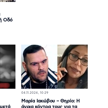
α
κή Οδό
04.11.2024, 10:29
Μαρία Ιακώβου – Θηρίο: Η
 μετά
άγρια κόντρα τους για τα