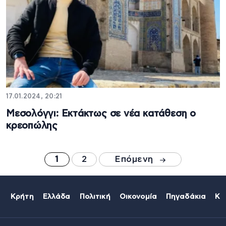
17.01.2024, 20:21
Μεσολόγγι: Εκτάκτως σε νέα κατάθεση ο
κρεοπώλης
1
2
Επόμενη
Κρήτη
Ελλάδα
Πολιτική
Οικονομία
Πηγαδάκια
Κό