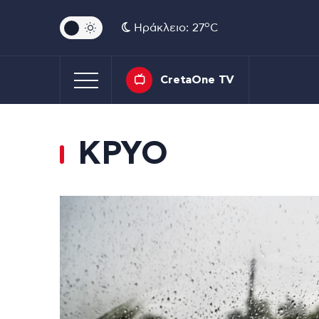
o
Ηράκλειο: 27
C
CretaOne TV
ΚΡΥΟ