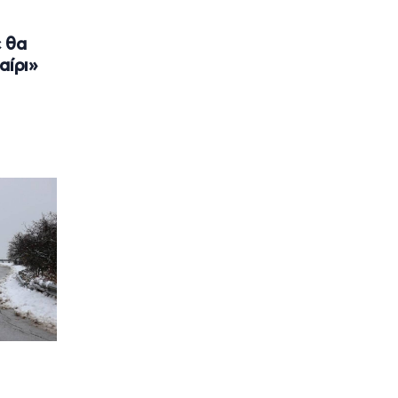
 θα
αίρι»