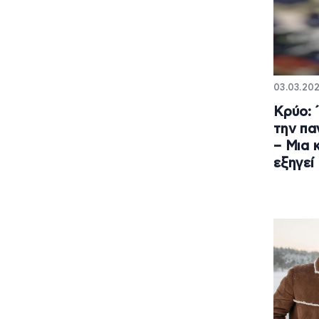
03.03.202
Κρύο: 
την πα
– Μια 
εξηγεί