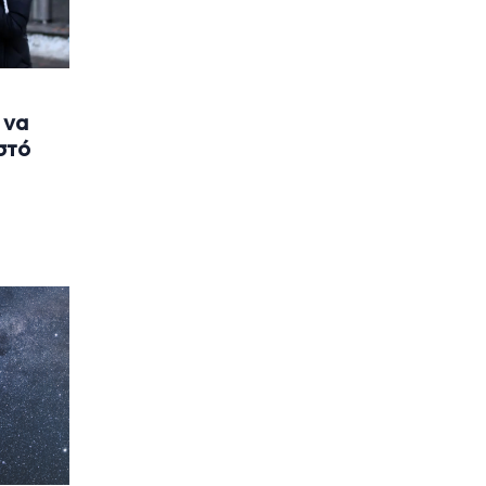
 να
στό