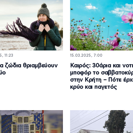
, 11:23
15.03.2025, 7:00
α ζώδια θριαμβεύουν
Καιρός: 30άρια και νοτ
ύο
μποφόρ το σαββατοκύ
στην Κρήτη – Πότε έρχ
κρύο και παγετός