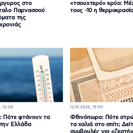
ργυρος στο
«τσουχτερό» κρύο: Μέχ
ταλο Παρνασσού
τους -10 η θερμοκρασί
ώματα της
χρονιάς
, 10:05
12.10.2025, 19:09
: Πότε φτάνουν τα
Φθινόπωρο: Πότε στρ
την Ελλάδα
τα χαλιά στο σπίτι; Δεί
συμβουλές για «ζεστή