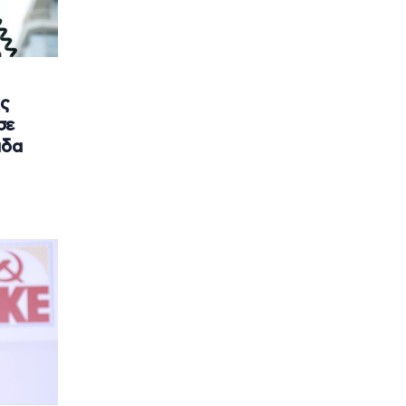
ς
σε
άδα