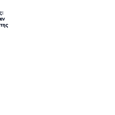
ς:
εν
 της