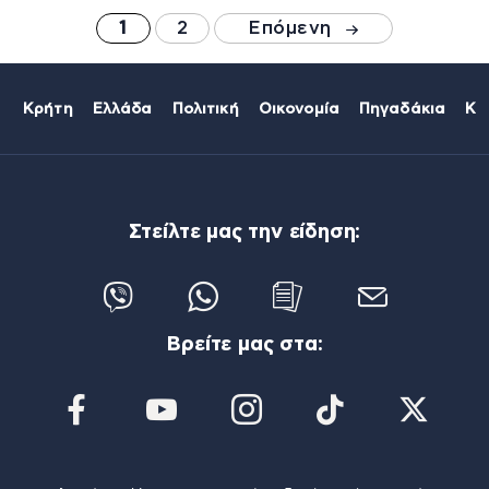
1
2
Επόμενη
Κρήτη
Ελλάδα
Πολιτική
Οικονομία
Πηγαδάκια
Κό
Στείλτε μας την είδηση:
Βρείτε μας στα: