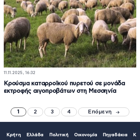
11.11.2025, 16:32
Κρούσμα καταρροϊκού πυρετού σε μονάδα
εκτροφής αιγοπροβάτων στη Μεσσηνία
1
2
3
4
Επόμενη
Κρήτη
Ελλάδα
Πολιτική
Οικονομία
Πηγαδάκια
Κό