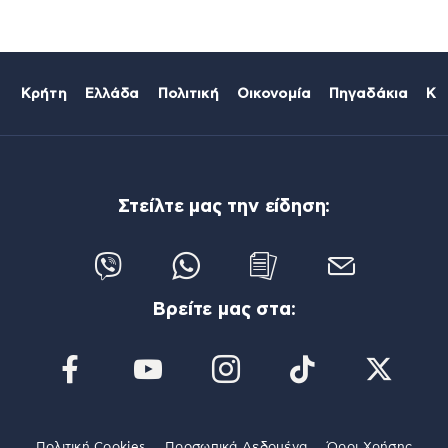
Κρήτη
Ελλάδα
Πολιτική
Οικονομία
Πηγαδάκια
Κό
Στείλτε μας την είδηση:
Βρείτε μας στα:
Πολιτική Cookies
Προσωπικά Δεδομένα
Όροι Χρήσης