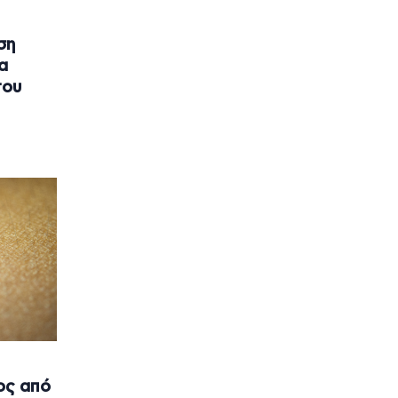
ση
α
του
ος από