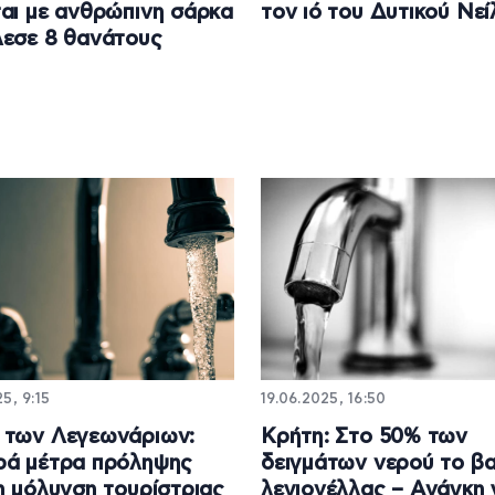
αι με ανθρώπινη σάρκα
τον ιό του Δυτικού Νεί
εσε 8 θανάτους
5, 9:15
19.06.2025, 16:50
 των Λεγεωνάριων:
Κρήτη: Στο 50% των
ρά μέτρα πρόληψης
δειγμάτων νερού το βα
η μόλυνση τουρίστριας
λεγιονέλλας – Ανάγκη 