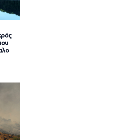
κρός
που
αλο