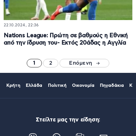
22.10.2024, 22:36
Nations League: Πρώτη σε βαθμούς η Εθνική
από την ίδρυση του- Εκτός 20άδας η Αγγλία
1
2
Επόμενη
Κρήτη
Ελλάδα
Πολιτική
Οικονομία
Πηγαδάκια
Κό
Στείλτε μας την είδηση: